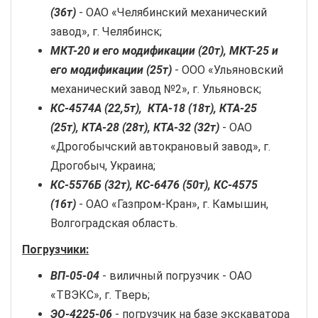
(36т)
- ОАО «Челябинский механический
завод», г. Челябинск;
МКТ-20 и его модификации (20т), МКТ-25 и
его модификации (25т)
- ООО «Ульяновский
механический завод №2», г. Ульяновск;
КС-4574А (22,5т), КТА-18 (18т), КТА-25
(25т), КТА-28 (28т), КТА-32 (32т)
- ОАО
«Дрогобычский автокрановый завод», г.
Дрогобыч, Украина;
КС-5576Б (32т), КС-6476 (50т), КС-4575
(16т)
- ОАО «Газпром-Кран», г. Камышин,
Волгоградская область.
Погрузчики:
ВП-05-04
- виличный погрузчик - ОАО
«ТВЭКС», г. Тверь;
ЭО-4225-06
- погрузчик на базе экскаватора