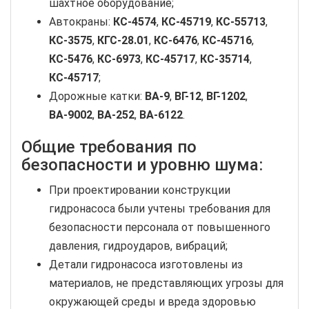
шахтное оборудование;
Автокраны:
КС-4574
,
КС-45719
,
КС-55713
,
КС-3575
,
КГС-28.01
,
КС-6476
,
КС-45716
,
КС-5476
,
КС-6973
,
КС-45717
,
КС-35714
,
КС-45717
;
Дорожные катки:
ВА-9
,
ВГ-12
,
ВГ-1202
,
ВА-9002
,
ВА-252
,
ВА-6122
.
Общие требования по
безопасности и уровню шума:
При проектировании конструкции
гидронасоса были учтены требования для
безопасности персонала от повышенного
давления, гидроударов, вибраций;
Детали гидронасоса изготовлены из
материалов, не представляющих угрозы для
окружающей среды и вреда здоровью