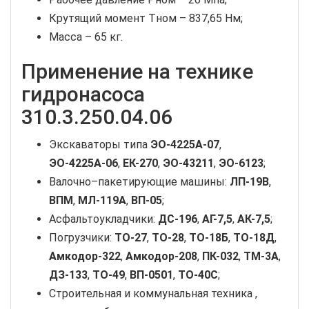
Крутящий момент Tном – 837,65 Нм;
Масса – 65 кг.
Применение на технике
гидронасоса
310.3.250.04.06
Экскаваторы типа
ЭО-4225А-07
,
ЭО-4225А-06
,
ЕК-270
,
ЭО-43211
,
ЭО-6123
;
Валочно–пакетирующие машины:
ЛП-19В
,
ВПМ
,
МЛ-119А
,
ВП-05
;
Асфальтоукладчики:
ДС-196
,
АГ-7,5
,
АК-7,5
;
Погрузчики:
ТО-27
,
ТО-28
,
ТО-18Б
,
ТО-18Д
,
Амкодор-322
,
Амкодор-208
,
ПК-032
,
ТМ-3А
,
ДЗ-133
,
ТО-49
,
ВП-0501
,
ТО-40С
;
Строительная и коммунальная техника ,