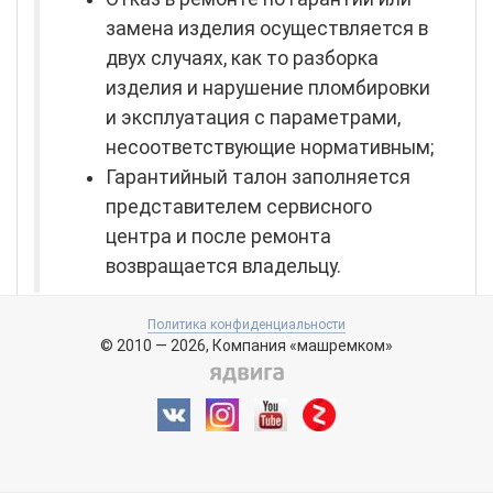
замена изделия осуществляется в
двух случаях, как то разборка
изделия и нарушение пломбировки
и эксплуатация с параметрами,
несоответствующие нормативным;
Гарантийный талон заполняется
представителем сервисного
центра и после ремонта
возвращается владельцу.
Декларативные документы
Политика конфиденциальности
© 2010 — 2026, Компания «машремком»
изготовителя (ГОСТы)
EN 982-1996
Безопасность оборудования.
Требования безопасности к гидравлическим
и пневматическим системам и их
компонентам. Гидравлика.