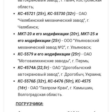
автокрановый завод", г. Галич, Костромская
область;
КС-45721 (25т), КС-55730 (32т)
- ОАО
"Челябинский механический завод", г.
Челябинск;
МКТ-20 и его модификации (20т), МКТ-25 и
его модификации (25т)
- ООО "Ульяновский
механический завод №2", г. Ульяновск;
КС-5579 и его модификации (25т)
- ОАО
"Мотовилихинские заводы", г. Пермь;
КС-4574А (22,5т)
- ОАО "Дрогобычский
автокрановый завод", г. Дрогобыч, Украина;
КС-5576Б (32т), КС-6476 (50т), КС-4575
(16т)
- ОАО "Газпром-Кран", г. Камышин,
Волгоградская область.
ПОГРУЗЧИКИ: