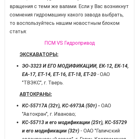
вращения с теми же валами. Если у Вас возникнут
сомнения гидромашину какого завода выбрать,
то воспользуйтесь нашим новостным блоком
статья:
ПСМ VS Гидропривод
ЭКСКАВАТОРЫ:
ЭО-3323 И ЕГО МОДИФИКАЦИИ, ЕК-12, ЕК-14,
ЕА-17, ЕТ-14, ЕТ-16, ЕТ-18, ЕТ-20
-
ОАО
"ТВЭКС", г. Тверь.
АВТОКРАНЫ:
КС-55717А (32т), КС-6973А (50т) -
ОАО
"Автокран", г. Иваново;
КС-55713 и его модификации (25т), КС-55729
и его модификации (32т)
- ОАО "Галичский