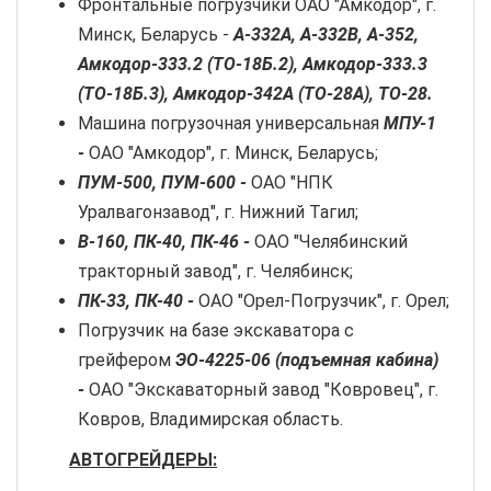
Фронтальные погрузчики ОАО "Амкодор", г.
Минск, Беларусь -
А-332А, А-332В, А-352,
Амкодор-333.2 (ТО-18Б.2),
Амкодор-333.3
(ТО-18Б.3), Амкодор-342А (ТО-28А), ТО-28.
Машина погрузочная универсальная
МПУ-1
-
ОАО "Амкодор", г. Минск, Беларусь;
ПУМ-500, ПУМ-600 -
ОАО "НПК
Уралвагонзавод", г. Нижний Тагил;
В-160, ПК-40, ПК-46 -
ОАО "Челябинский
тракторный завод", г. Челябинск;
ПК-33, ПК-40 -
ОАО "Орел-Погрузчик", г. Орел;
Погрузчик на базе экскаватора с
грейфером
ЭО-4225-06 (подъемная кабина)
-
ОАО "Экскаваторный завод "Ковровец", г.
Ковров, Владимирская область.
АВТОГРЕЙДЕРЫ: