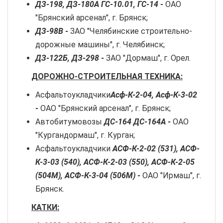
ДЗ-198, ДЗ-180А ГС-10.01, ГС-14 -
ОАО
"Брянский арсенал", г. Брянск;
ДЗ-98В -
ЗАО "Челябинские строительно-
дорожные машины", г. Челябинск;
ДЗ-122Б, ДЗ-298 -
ЗАО "Дормаш", г. Орел.
ДОРОЖНО-СТРОИТЕЛЬНАЯ ТЕХНИКА:
Асфальтоукладчики
Асф-К-2-04, Асф-К-3-02
-
ОАО "Брянский арсенал", г. Брянск;
Автобитумовозы
ДС-164 ДС-164А -
ОАО
"Кургандормаш", г. Курган;
Асфальтоукладчики
АСФ-К-2-02 (531), АСФ-
К-3-03 (540), АСФ-К-2-03 (550), АСФ-К-2-05
(504М), АСФ-К-3-04 (506М) -
ОАО "Ирмаш", г.
Брянск.
КАТКИ: