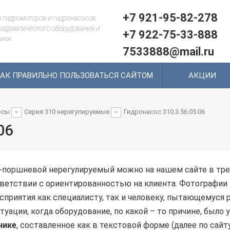
+7 921-95-82-278
 гидромоторов и гидронасосов.
идравлического оборудования и
+7 922-75-33-888
ики.
7533888@mail.ru
АК ПРАВИЛЬНО ПОЛЬЗОВАТЬСЯ САЙТОМ
АКЦИИ
осы
Серия 310 нерегулируемые
Гидронасос 310.3.56.05.06
06
-поршневой нерегулируемый можно на нашем сайте в тре
ветствии с ориентированностью на клиента. Фотографии
сприятия как специалисту, так и человеку, пытающемуся 
уации, когда оборудование, по какой – то причине, было 
нике
, составленное как в текстовой форме (далее по сайту