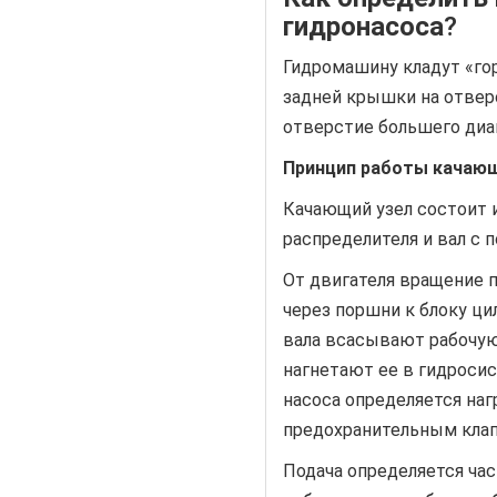
гидронасоса
?
Гидромашину кладут «го
задней крышки на отверс
отверстие большего диам
Принцип работы качающ
Качающий узел состоит и
распределителя и вал с
От двигателя вращение п
через поршни к блоку ци
вала всасывают рабочую
нагнетают ее в гидроси
насоса определяется наг
предохранительным кла
Подача определяется час