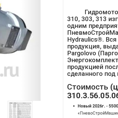
Гидромоторы 
310, 303, 313 и
одним предприя
ПневмоСтройМа
Hydraulics®. Вс
продукция, выд
Pargolovo (Парг
Энергокомплект 
продукцией пос
сделанного под 
Стоимость
(ц
310.3.56.05.0
Новый
2026г. -
5500
«ПневоСтройМашина»