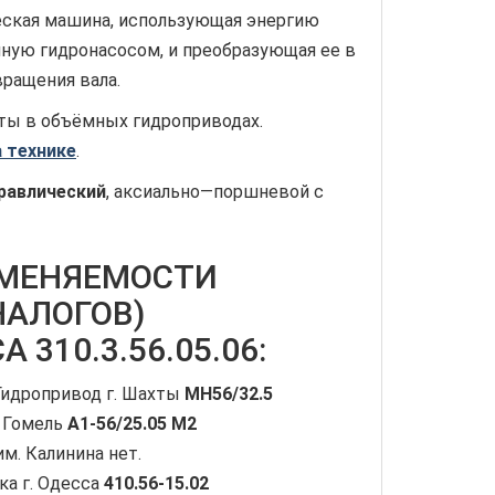
еская машина, использующая энергию
нную гидронасосом, и преобразующая ее в
ращения вала.
ты в объёмных гидроприводах.
 технике
.
дравлический
, аксиально—поршневой с
АМЕНЯЕМОСТИ
НАЛОГОВ)
310.3.56.05.06:
Гидропривод г. Шахты
МН56/32.5
. Гомель
А1-56/25.05 М2
м. Калинина нет.
ка г. Одесса
410.56-15.02