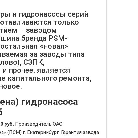
и гидронасосы серий
зготавливаются только
тием – заводом
шина бренда PSM-
я остальная «новая»
аваемая за заводы типа
олово), СЗПК,
и прочее, является
ле капитального ремонта,
новое.
ена) гидронасоса
6
0 руб
.
Производитель ОАО
 (ПСМ) г. Екатеринбург. Гарантия завода