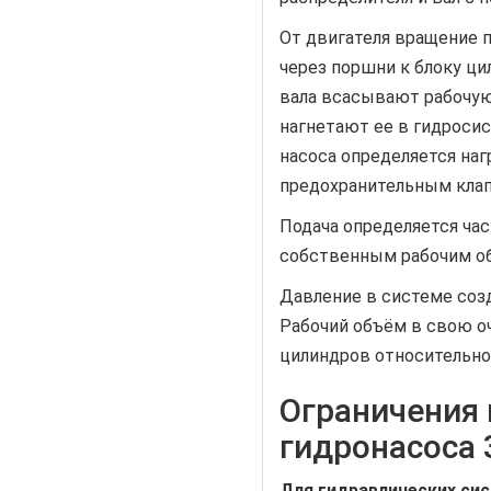
От двигателя вращение п
через поршни к блоку ци
вала всасывают рабочую
нагнетают ее в гидроси
насоса определяется наг
предохранительным кла
Подача определяется час
собственным рабочим о
Давление в системе соз
Рабочий объём в свою оч
цилиндров относительно
Ограничения 
гидронасоса 
Для гидравлических сис