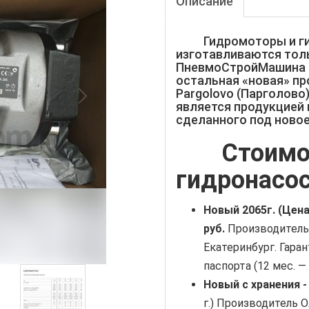
Описание
Гидромоторы и гидр
изготавливаются тол
ПневмоСтройМашина б
остальная «новая» пр
Pargolovo (Парголово)
является продукцией 
сделанного под новое
Стоимо
гидронасос
Новый
2065г. (Цена
руб
.
Производитель
Екатеринбург. Гара
паспорта (12 мес. —
Новый с хранения 
г.) Производитель 