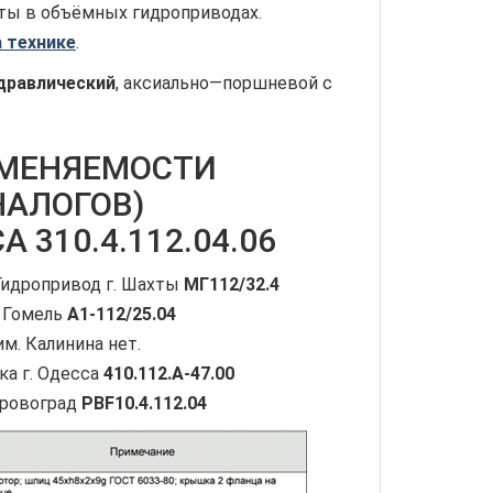
ты в объёмных гидроприводах.
 технике
.
дравлический
, аксиально—поршневой с
АМЕНЯЕМОСТИ
НАЛОГОВ)
 310.4.112.04.06
Гидропривод г. Шахты
МГ112/32.4
. Гомель
А1-112/25.04
м. Калинина нет.
ка г. Одесса
410.112.А-47.00
ировоград
PBF10.4.112.04