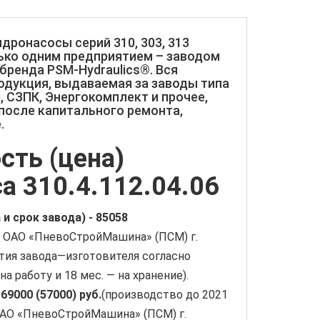
онасосы серий 310, 303, 313
ько одним предприятием – заводом
ренда PSM-Hydraulics®. Вся
одукция, выдаваемая за заводы типа
, СЗПК, Энергокомплект и прочее,
после капитального ремонта,
.
сть (цена)
а 310.4.112.04.06
 и срок завода) -
85058
 ОАО «ПневоСтройМашина» (ПСМ) г.
нтия завода—изготовителя согласно
 на работу и 18 мес. — на хранение).
-
69000 (57000) руб.
(производство до 2021
ОАО «ПневоСтройМашина» (ПСМ) г.