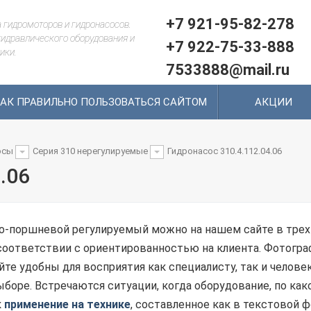
+7 921-95-82-278
 гидромоторов и гидронасосов.
идравлического оборудования и
+7 922-75-33-888
ики.
7533888@mail.ru
АК ПРАВИЛЬНО ПОЛЬЗОВАТЬСЯ САЙТОМ
АКЦИИ
осы
Серия 310 нерегулируемые
Гидронасос 310.4.112.04.06
.06
о-поршневой регулируемый можно на нашем сайте в трех 
соответствии с ориентированностью на клиента. Фотогр
те удобны для восприятия как специалисту, так и челове
оре. Встречаются ситуации, когда оборудование, по какой
к
применение на технике
, составленное как в текстовой ф