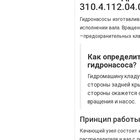
310.4.112.04.
Гидронасосы изготавли
исполнении вала. Вращен
—предохранительных кла
Как определи
гидронасоса
?
Гидромашину кладут
стороны задней кры
стороны окажется 
вращения и насос.
Принцип работы
Качающий узел состоит и
распределителя и вал с