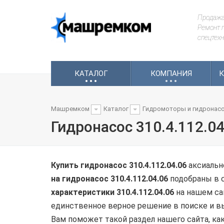
Продажа
Ремонт г
спецтехн
.
.
.
.
.
.
КАТАЛОГ
КОМПАНИЯ
К
Машремком
Каталог
Гидромоторы и гидронас
Гидронасос 310.4.112.04
Купить гидронасос 310.4.112.04.06
аксиальн
на
гидронасос
310.4.112.04.06
подобраны в 
характеристики
310.4.112.04.06
на нашем сай
единственное верное решение в поиске и выб
Вам поможет такой раздел нашего сайта, ка