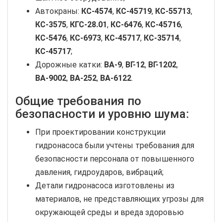
Автокраны:
КС-4574
,
КС-45719
,
КС-55713
,
КС-3575
,
КГС-28.01
,
КС-6476
,
КС-45716
,
КС-5476
,
КС-6973
,
КС-45717
,
КС-35714
,
КС-45717
;
Дорожные катки:
ВА-9
,
ВГ-12
,
ВГ-1202
,
ВА-9002
,
ВА-252
,
ВА-6122
.
Общие требования по
безопасности и уровню шума:
При проектировании конструкции
гидронасоса были учтены требования для
безопасности персонала от повышенного
давления, гидроударов, вибраций;
Детали гидронасоса изготовлены из
материалов, не представляющих угрозы для
окружающей среды и вреда здоровью