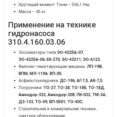
Крутящий момент Tном – 536,1 Нм;
Масса – 45 кг.
Применение на технике
гидронасоса
310.4.160.03.06
Экскаваторы типа
ЭО-4225А-07
,
ЭО-4225А-06
,
ЕК-270
,
ЭО-43211
,
ЭО-6123
;
Валочно–пакетирующие машины:
ЛП-19В
,
ВПМ
,
МЛ-119А
,
ВП-05
;
Асфальтоукладчики:
ДС-196
,
АГ-7,5
,
АК-7,5
;
Погрузчики:
ТО-27
,
ТО-28
,
ТО-18Б
,
ТО-18Д
,
Амкодор-322
,
Амкодор-208
,
ПК-032
,
ТМ-3А
,
ДЗ-133
,
ТО-49
,
ВП-0501
,
ТО-40С
;
Строительная и коммунальная техника ,
шахтное оборудование;