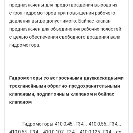
предназначены для предотвращения выхода из
строя гидромоторов при повышении рабочего
давления выше допустимого. Байпас клапан
предназначен для объединения рабочих полостей
с целью обеспечения свободного вращения вала
гидромотора.
Гидромоторы со встроенными двухкаскадными
трехлинейными обратно-предохранительными
клапанами, подпиточным клапаном и байпас
клапаном
Гидромоторы 410.0.45…F34…, 410.0.56…F34…,
410.0.63…F34…, 410.0.107…F34…, 410.0.125…F34…, со