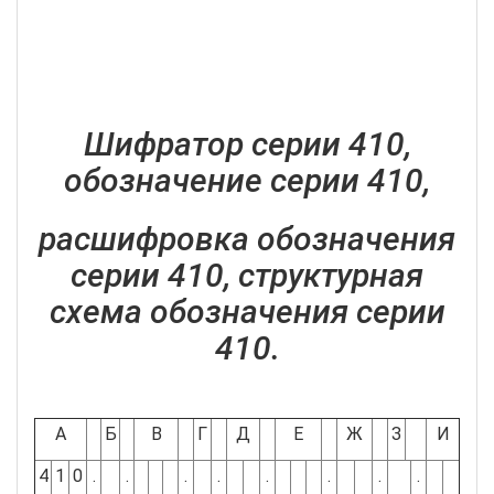
Шифратор серии 410,
обозначение серии 410,
расшифровка обозначения
серии 410, структурная
схема обозначения серии
410.
А
Б
В
Г
Д
Е
Ж
З
И
4
1
0
.
.
.
.
.
.
.
.