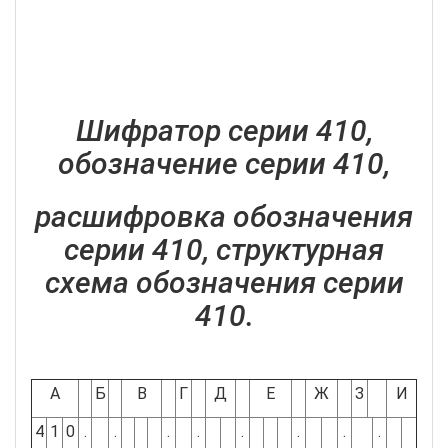
Шифратор серии 410,
обозначение серии 410,
расшифровка обозначения
серии 410, структурная
схема обозначения серии
410.
А
Б
В
Г
Д
Е
Ж
З
И
4
1
0
.
.
.
.
.
.
.
.