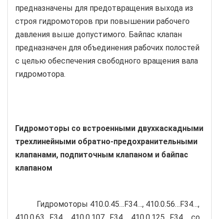
предназначены для предотвращения выхода из
строя гидромоторов при повышении рабочего
давления выше допустимого. Байпас клапан
предназначен для объединения рабочих полостей
с целью обеспечения свободного вращения вала
гидромотора.
Гидромоторы со встроенными двухкаскадными
трехлинейными обратно-предохранительными
клапанами, подпиточным клапаном и байпас
клапаном
Гидромоторы 410.0.45…F34…, 410.0.56…F34…,
410.0.63…F34…, 410.0.107…F34…, 410.0.125…F34…, со