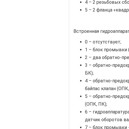
4 – 2 резьбовых сбо
5 – 2 фланца «квад
Встроенная гидроаппарат
0 – отсутствует;
1 – блок промывки 
2 – два обратно-пр
3 – обратно-предох
БК);
4 – обратно-предох
байпас клапан (ОПК,
5 – обратно-предох
(ОПК, ПК);
6 – гидроаппаратур
датчик оборотов ва
7 – блок промывки