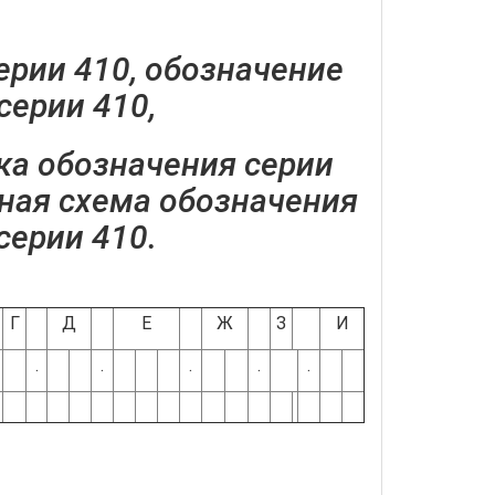
рии 410, обозначение
серии 410,
а обозначения серии
рная схема обозначения
серии 410.
Г
Д
Е
Ж
З
И
.
.
.
.
.