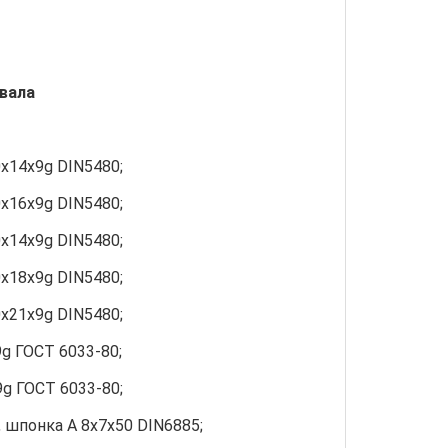
 вала
х14х9g DIN5480;
х16х9g DIN5480;
х14х9g DIN5480;
х18х9g DIN5480;
х21х9g DIN5480;
g ГОСТ 6033-80;
g ГОСТ 6033-80;
 шпонка А 8х7х50 DIN6885;