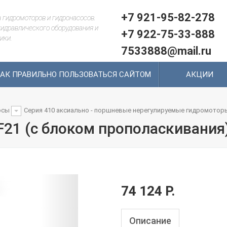
+7 921-95-82-278
 гидромоторов и гидронасосов.
идравлического оборудования и
+7 922-75-33-888
ики.
7533888@mail.ru
АК ПРАВИЛЬНО ПОЛЬЗОВАТЬСЯ САЙТОМ
АКЦИИ
осы
Серия 410 аксиально - поршневые нерегулируемые гидромотор
)
.F21 (с блоком прополаскивания
74 124 Р.
Описание