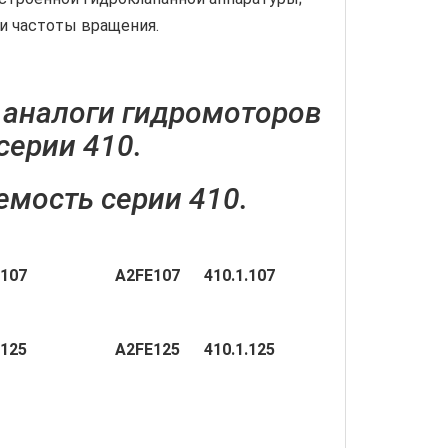
и частоты вращения.
 аналоги гидромоторов
серии 410.
мость серии 410.
0.0.107 А2
FE107 410.1.107
0.0.125 А2
FE125 410.1.125