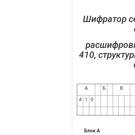
Шифратор се
расшифровк
410, структу
А
Б
В
4
1
0
.
.
.
Блок А