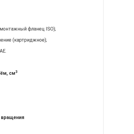
(монтажный фланец ISO);
ение (картриджное);
AE.
3
ъём, см
е вращения