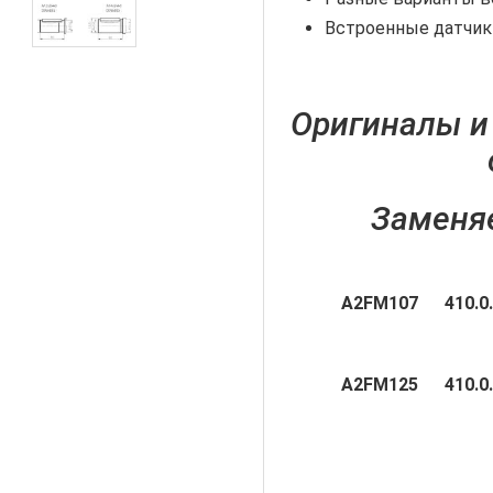
Встроенные датчик
Оригиналы и
Заменяе
А2
FM107 41
А2
FM125 41