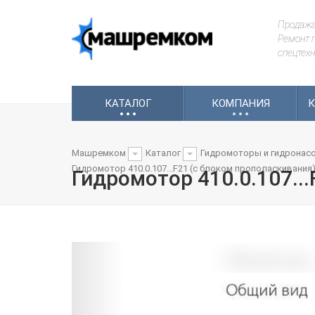
Продажа
Ремонт г
спецтехн
.
.
.
.
.
.
КАТАЛОГ
КОМПАНИЯ
К
Машремком
Каталог
Гидромоторы и гидронас
Гидромотор 410.0.107...F21 (с блоком прополаскивания
Гидромотор 410.0.107..