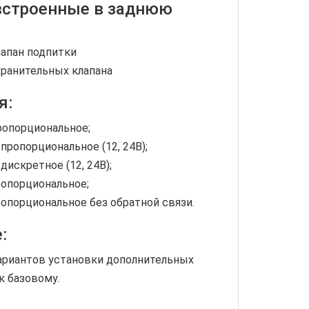
встроенные в заднюю
лапан подпитки
хранительных клапана
я:
ропорциональное;
пропорциональное (12, 24В);
дискретное (12, 24В);
ропорциональное;
опорциональное без обратной связи.
:
ариантов установки дополнительных
к базовому.