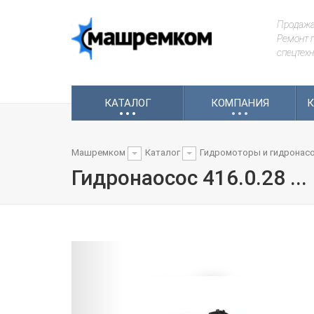
Продажа
Ремонт г
спецтехн
.
.
.
.
.
.
КАТАЛОГ
КОМПАНИЯ
К
Машремком
Каталог
Гидромоторы и гидронас
Гидронаосос 416.0.28 ...